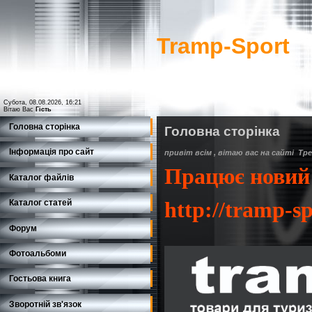
Tramp-Sport
Субота, 08.08.2026, 16:21
Вітаю Вас
Гість
Головна сторінка
Головна сторінка
Інформація про сайт
привіт всім , вітаю вас на сайті Т
Працює новий
Каталог файлів
http://tramp-sp
Каталог статей
Форум
Фотоальбоми
Гостьова книга
Зворотній зв'язок