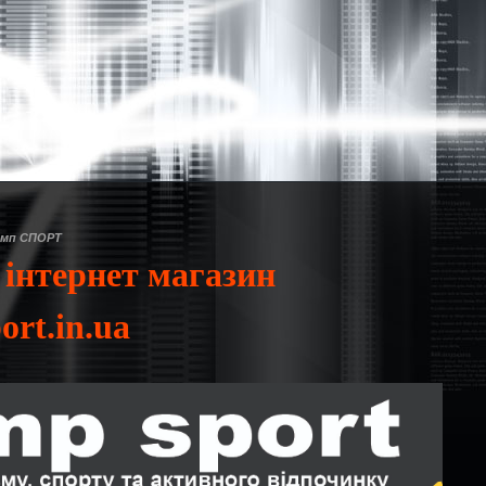
ремп СПОРТ
 інтернет магазин
ort.in.ua