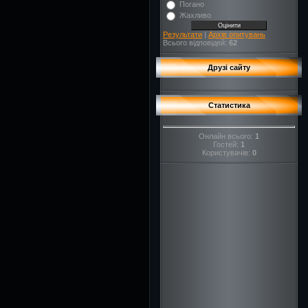
Погано
Жахливо
Результати
|
Архів опитувань
Всього відповідей:
62
Друзі сайту
Статистика
Онлайн всього:
1
Гостей:
1
Користувачів:
0