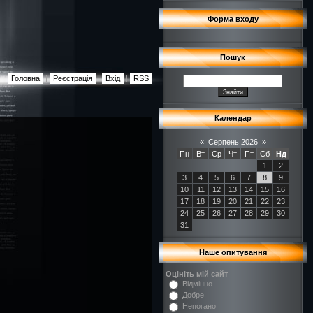
Форма входу
Пошук
Головна
|
Реєстрація
|
Вхід
|
RSS
Календар
«
Серпень 2026
»
Пн
Вт
Ср
Чт
Пт
Сб
Нд
1
2
3
4
5
6
7
8
9
10
11
12
13
14
15
16
17
18
19
20
21
22
23
24
25
26
27
28
29
30
31
Наше опитування
Оцініть мій сайт
Відмінно
Добре
Непогано